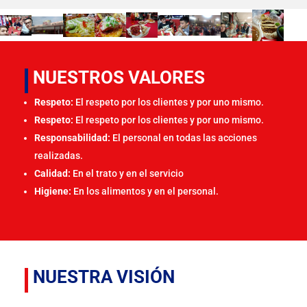
NUESTROS VALORES
Respeto:
El respeto por los clientes y por uno mismo.
Respeto:
El respeto por los clientes y por uno mismo.
Responsabilidad:
El personal en todas las acciones
realizadas.
Calidad:
En el trato y en el servicio
Higiene:
En los alimentos y en el personal.
NUESTRA VISIÓN